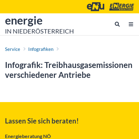
Zum Inhalt
Zum Hauptmenü
Energie- und Umweltagen
Energieberatu
zur Startseite von
energie
IN NIEDERÖSTERREICH
Service
Infografiken
Infografik: Treibhausgasemissionen
verschiedener Antriebe
Lassen Sie sich beraten!
Energieberatung NÖ