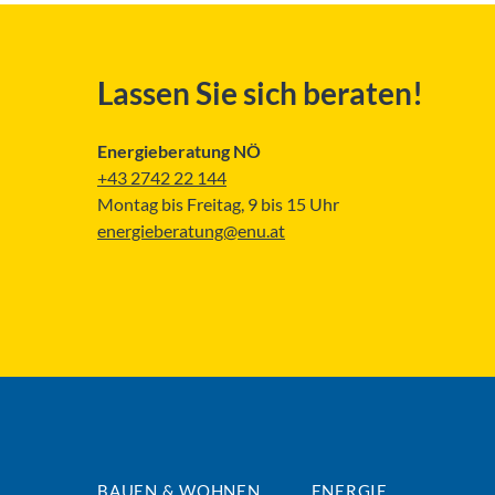
Lassen Sie sich beraten!
Energieberatung NÖ
+43 2742 22 144
Montag bis Freitag, 9 bis 15 Uhr
energieberatung@enu.at
BAUEN & WOHNEN
ENERGIE