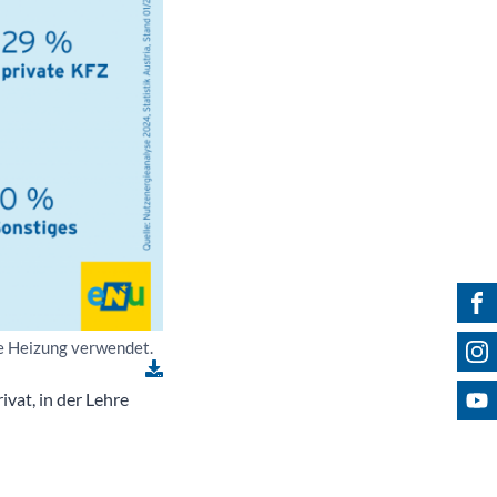
Fin
Fol
ie Heizung verwendet.
Bes
vat, in der Lehre