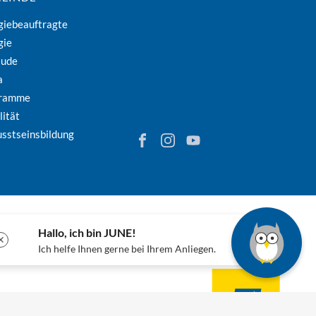
giebeauftragte
gie
äude
a
gramme
lität
sstseinsbildung
Finden Sie Energie in Niederösterreich
Folgen Sie Energie in Niederöster
Besuchen Sie den YouTube-
Hallo, ich bin JUNE!
✕
Ich helfe Ihnen gerne bei Ihrem Anliegen.