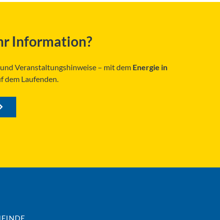
r Information?
s und Veranstaltungshinweise – mit dem
Energie in
uf dem Laufenden.
EINDE