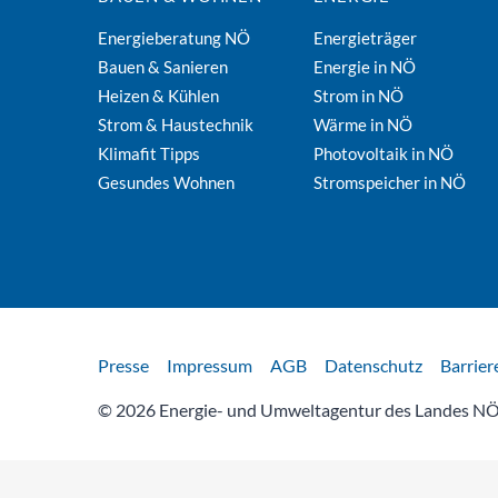
Energieberatung NÖ
Energieträger
Bauen & Sanieren
Energie in NÖ
Heizen & Kühlen
Strom in NÖ
Strom & Haustechnik
Wärme in NÖ
Klimafit Tipps
Photovoltaik in NÖ
Gesundes Wohnen
Stromspeicher in NÖ
Rechtliches
Presse
Impressum
AGB
Datenschutz
Barrier
© 2026 Energie- und Umweltagentur des Landes NÖ 