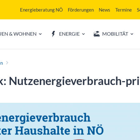
Energieberatung NÖ
Förderungen
News
Termine
S
UEN & WOHNEN
ENERGIE
MOBILITÄT
en
ik: Nutzenergieverbrauch-pr