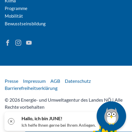
Klima
Programme
Mobilität
Bewusstseinsbildung
Finden Sie Energie in Niederösterreich auf Facebook
Folgen Sie Energie in Niederösterreich auf Instagram
Besuchen Sie den YouTube-Kanal der eNu
Rechtliches
Presse
Impressum
AGB
Datenschutz
Barrierefreiheitserklärung
© 2026 Energie- und Umweltagentur des Landes NÖ | Alle
Rechte vorbehalten
Hallo, ich bin JUNE!
✕
Ich helfe Ihnen gerne bei Ihrem Anliegen.