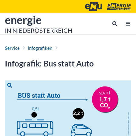
Zum Inhalt
Zum Hauptmenü
Energie- und Umweltagen
Energieberatu
zur Startseite von
energie
IN NIEDERÖSTERREICH
Service
Infografiken
Infografik: Bus statt Auto