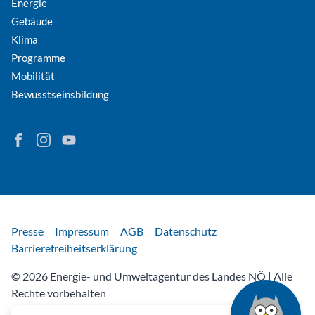
Energie
Gebäude
Klima
Programme
Mobilität
Bewusstseinsbildung
Finden Sie Energie in Niederösterreich auf Facebook
Folgen Sie Energie in Niederösterreich auf Instagram
Besuchen Sie den YouTube-Kanal der eNu
Rechtliches
Presse
Impressum
AGB
Datenschutz
Barrierefreiheitserklärung
© 2026 Energie- und Umweltagentur des Landes NÖ | Alle
Rechte vorbehalten