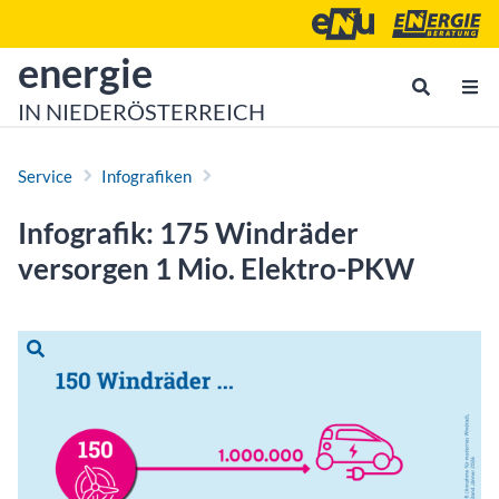
Zum Inhalt
Zum Hauptmenü
Energie- und Umweltagen
Energieberatu
zur Startseite von
energie
IN NIEDERÖSTERREICH
Service
Infografiken
Infografik: 175 Windräder
versorgen 1 Mio. Elektro-PKW