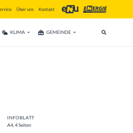
ervice
Über uns
Kontakt
Energie- und Umweltagentur des Lan
Energieberatung Niederö
KLIMA
GEMEINDE
INFOBLATT
A4, 4 Seiten