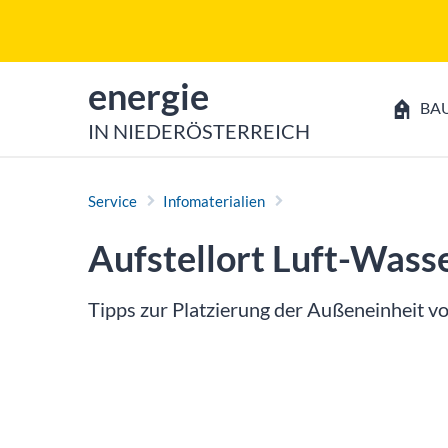
Zum Inhalt
Zum Hauptmenü
zur Startseite von
energie
BA
IN NIEDERÖSTERREICH
Service
Infomaterialien
Aufstellort Luft-Wa
Tipps zur Platzierung der Außeneinheit