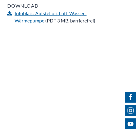
DOWNLOAD
Infoblatt: Aufstellort Luft-Wasser-
Wärmepumpe
(PDF 3 MB, barrierefrei)
Fin
Fol
Bes