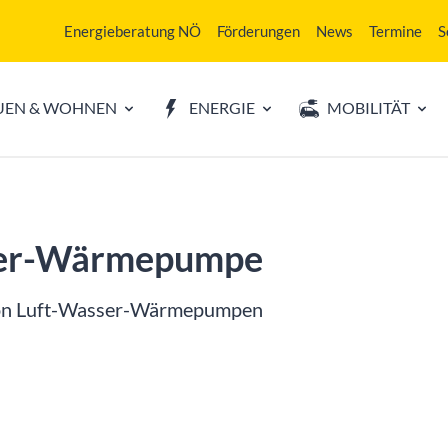
Energieberatung NÖ
Förderungen
News
Termine
S
UEN & WOHNEN
ENERGIE
MOBILITÄT
sser-Wärmepumpe
 von Luft-Wasser-Wärmepumpen