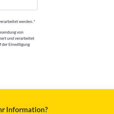
Ich erkläre mich einverstanden, dass die von mir übermittelten Daten erhoben und verarbeitet werden. *
Zusendung von
ert und verarbeitet
 der Einwilligung
r Information?