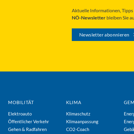
Aktuelle Informationen, Tipp
NÖ-Newsletter
bleiben Sie a
Newsletter abonnieren
MOBILITÄT
KLIMA
GEM
Elektroauto
Klimaschutz
Ener
Öffentlicher Verkehr
Klimaanpassung
Ener
Gehen & Radfahren
CO2-Coach
Geb