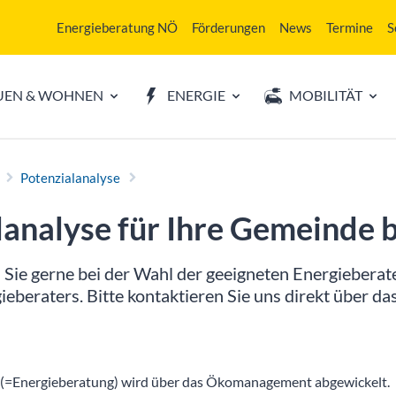
Energieberatung NÖ
Förderungen
News
Termine
S
UEN & WOHNEN
ENERGIE
MOBILITÄT
Potenzialanalyse
lanalyse für Ihre Gemeinde 
 Sie gerne bei der Wahl der geeigneten Energieberat
eberaters. Bitte kontaktieren Sie uns direkt über da
e (=Energieberatung) wird über das Ökomanagement abgewickelt.