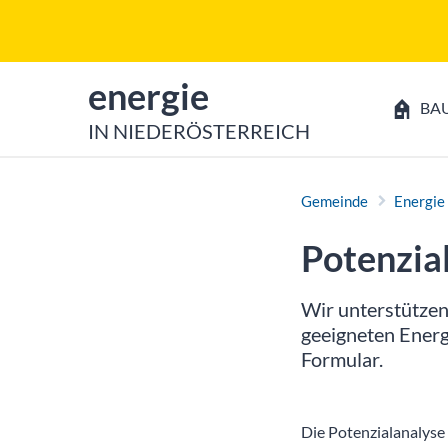
Zum Inhalt
Zum Hauptmenü
zur Startseite von
energie
BA
IN NIEDERÖSTERREICH
Gemeinde
Energie
Potenzia
Wir unterstützen
geeigneten Energi
Formular.
Die Potenzialanalys