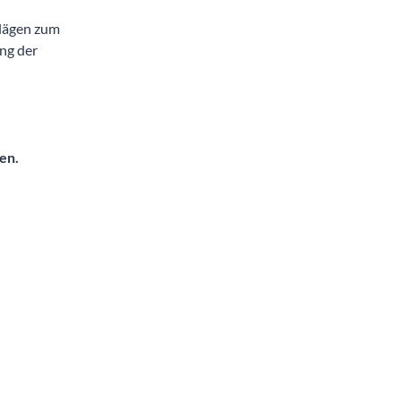
hlägen zum
ng der
en.