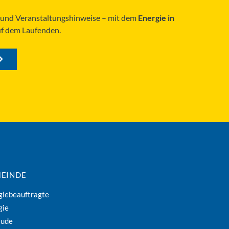
s und Veranstaltungshinweise – mit dem
Energie in
uf dem Laufenden.
EINDE
giebeauftragte
gie
äude