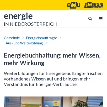
Zum Inhalt
Zum Hauptmenü
Energie- und Umweltagen
Energieberatu
zur Startseite von
energie
IN NIEDERÖSTERREICH
Gemeinde
Energiebeauftragte
Aus- und Weiterbildung
Energiebuchhaltung: mehr Wissen,
mehr Wirkung
Weiterbildungen für Energiebeauftragte frischen
vorhandenes Wissen auf und bringen mehr
Verständnis für Energie-Verbräuche.