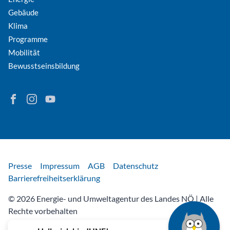
Gebäude
Klima
Programme
Mobilität
Bewusstseinsbildung
Finden Sie Energie in Niederösterreich auf Facebook
Folgen Sie Energie in Niederösterreich auf Instagram
Besuchen Sie den YouTube-Kanal der eNu
Rechtliches
Presse
Impressum
AGB
Datenschutz
Barrierefreiheitserklärung
© 2026 Energie- und Umweltagentur des Landes NÖ | Alle
Rechte vorbehalten