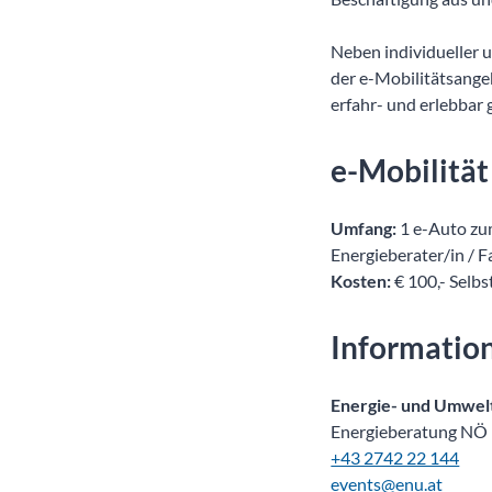
Neben individueller
der e-Mobilitätsange
erfahr- und erlebbar
e-Mobilität
Umfang:
1 e-Auto zu
Energieberater/in / 
Kosten:
€ 100,- Selbst
Informatio
Energie- und Umwel
Energieberatung NÖ
+43 2742 22 144
events@enu.at