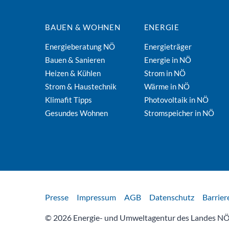
BAUEN & WOHNEN
ENERGIE
Energieberatung NÖ
Energieträger
Bauen & Sanieren
Energie in NÖ
Heizen & Kühlen
Strom in NÖ
Strom & Haustechnik
Wärme in NÖ
Klimafit Tipps
Photovoltaik in NÖ
Gesundes Wohnen
Stromspeicher in NÖ
Rechtliches
Presse
Impressum
AGB
Datenschutz
Barrier
© 2026 Energie- und Umweltagentur des Landes NÖ 