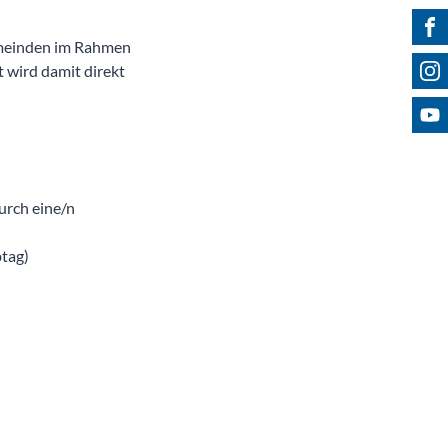
Fin
emeinden im Rahmen
Fol
 wird damit direkt
Bes
urch eine/n
btag)