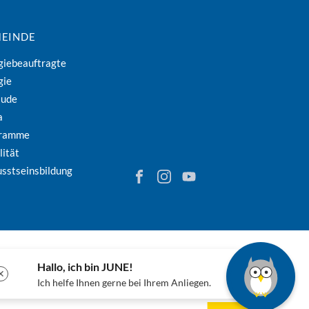
EINDE
giebeauftragte
gie
äude
a
gramme
lität
sstseinsbildung
Finden Sie Energie in Niederösterreich
Folgen Sie Energie in Niederöster
Besuchen Sie den YouTube-
Hallo, ich bin JUNE!
✕
Ich helfe Ihnen gerne bei Ihrem Anliegen.