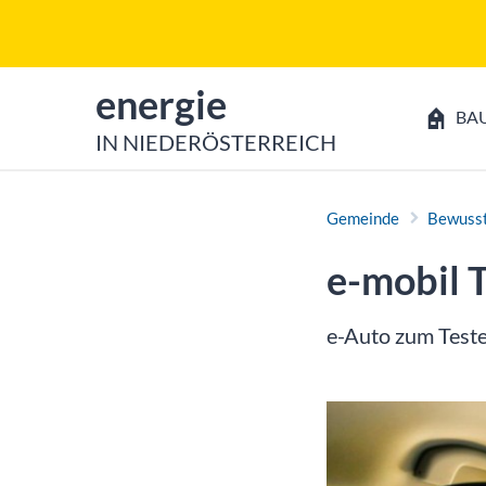
Zum Inhalt
Zum Hauptmenü
zur Startseite von
energie
BA
IN NIEDERÖSTERREICH
Gemeinde
Bewusst
e-mobil 
e-Auto zum Teste