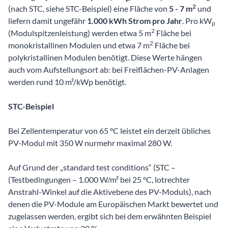
2
(nach STC, siehe STC-Beispiel) eine Fläche von
5 - 7 m
und
liefern damit ungefähr
1.000 kWh Strom pro Jahr
. Pro kW
p
2
(Modulspitzenleistung) werden etwa 5 m
Fläche bei
2
monokristallinen Modulen und etwa 7 m
Fläche bei
polykristallinen Modulen benötigt. Diese Werte hängen
auch vom Aufstellungsort ab: bei Freiflächen-PV-Anlagen
werden rund 10 m²/kWp benötigt.
STC-Beispiel
Bei Zellentemperatur von 65 °C leistet ein derzeit übliches
PV-Modul mit 350 W nurmehr maximal 280 W.
Auf Grund der „standard test conditions“ (STC –
(Testbedingungen – 1.000 W/m² bei 25 °C, lotrechter
Anstrahl-Winkel auf die Aktivebene des PV-Moduls), nach
denen die PV-Module am Europäischen Markt bewertet und
zugelassen werden, ergibt sich bei dem erwähnten Beispiel