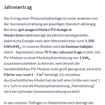
Jahresertrag
Der Ertrag einer Photovoltaikanlage ist unter anderem von
der Sonneneinstrahlung am jeweiligen Standort abhängig.
Bei einer
gut ausgerichteten PV-Anlage in
Niederösterreich
beträgt die jährlich bereitgestellte,
elektrische Energie nach dem Wechselrichter rund
1.100
kWh/kW
. In unseren Breiten wird
im Sommerhalbjahr
p
(April - September) etwa
70 % des Jahresertrags
erzielt. Um
PV-Module zu einer Modulspitzenleistung von
1 kW
p
zusammenschließen zu können, weil derzeit die
handelsüblichen PV-Module nicht groß genug sind, wird eine
2
Fläche von rund 5 - 7 m
benötigt. Ein einzelnes
durchschnittliches Modul hat derzeit eine Größe von rund 1
m x 1,65 m und die Modulspitzenleistung „Nennleistung“
wird bei optimaler Sonneneinstrahlung erreicht.
In den meisten Tieflagen in Niederösterreich beträgt die