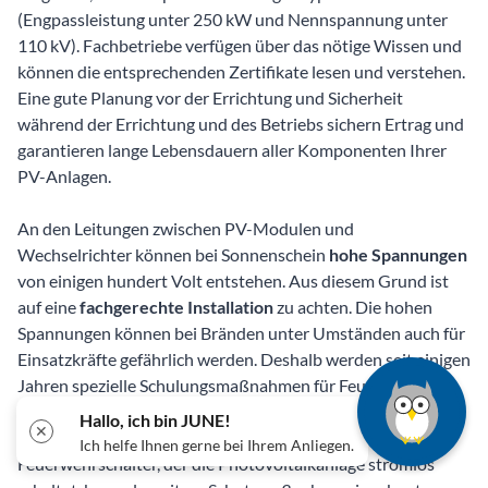
(Engpassleistung unter 250 kW und Nennspannung unter
110 kV). Fachbetriebe verfügen über das nötige Wissen und
können die entsprechenden Zertifikate lesen und verstehen.
Eine gute Planung vor der Errichtung und Sicherheit
während der Errichtung und des Betriebs sichern Ertrag und
garantieren lange Lebensdauern aller Komponenten Ihrer
PV-Anlagen.
An den Leitungen zwischen PV-Modulen und
Wechselrichter können bei Sonnenschein
hohe Spannungen
von einigen hundert Volt entstehen. Aus diesem Grund ist
auf eine
fachgerechte Installation
zu achten. Die hohen
Spannungen können bei Bränden unter Umständen auch für
Einsatzkräfte gefährlich werden. Deshalb werden seit einigen
Jahren spezielle Schulungsmaßnahmen für Feuerwehrleute
zum Löschen von Bränden mit potenziellen
Hallo, ich bin JUNE!
✕
Starkstromquellen angeboten. Ein zusätzlicher
Ich helfe Ihnen gerne bei Ihrem Anliegen.
Feuerwehrschalter, der die Photovoltaikanlage stromlos