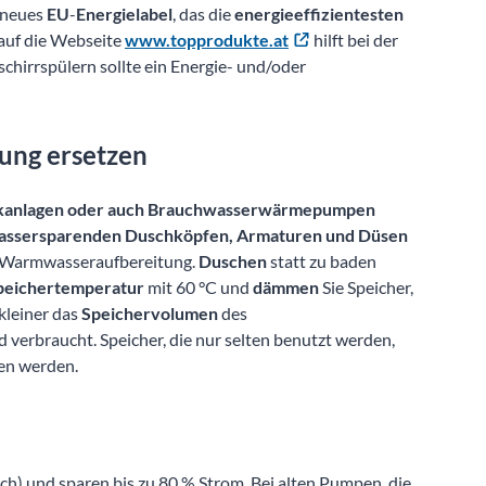
n neues
EU
-
Energielabel
, das die
energieeffizientesten
k auf die Webseite
www.topprodukte.at
hilft bei der
hirrspülern sollte ein Energie- und/oder
ung ersetzen
aikanlagen oder auch Brauchwasser­wärmepumpen
assersparenden Duschköpfen, Armaturen und Düsen
ie Warmwasseraufbereitung.
Duschen
statt zu baden
peichertemperatur
mit 60 °C und
dämmen
Sie Speicher,
kleiner das
Speichervolumen
des
 verbraucht. Speicher, die nur selten benutzt werden,
en werden.
sch) und sparen bis zu 80 % Strom. Bei alten Pumpen, die