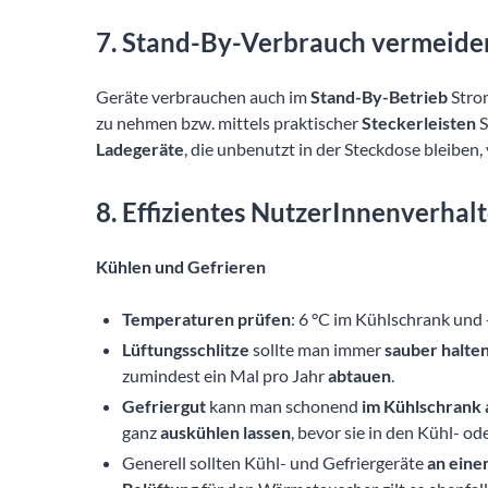
7. Stand-By-Verbrauch vermeide
Geräte verbrauchen auch im
Stand-By-Betrieb
Strom
zu nehmen bzw. mittels praktischer
Steckerleisten
S
Ladegeräte
, die unbenutzt in der Steckdose bleiben
8. Effizientes NutzerInnenverhal
Kühlen und Gefrieren
Temperaturen prüfen
: 6 °C im Kühlschrank und 
Lüftungsschlitze
sollte man immer
sauber halte
zumindest ein Mal pro Jahr
abtauen
.
Gefriergut
kann man schonend
im Kühlschrank 
ganz
auskühlen lassen
, bevor sie in den Kühl- o
Generell sollten Kühl- und Gefriergeräte
an eine
Belüftung
für den Wärmetauscher gilt es ebenfall