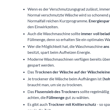
Wenn es der Verschmutzungsgrad zulässt, immer
Normal verschmutzte Wäsche wird so schonend ger
Normalfall reichen Kurzprogramme.
Energiespa
den Einwirkzeiten.
Auch die Waschmaschine sollte
immer voll bela
Füllmenge, denn so erhalten Sie ein optimales W
Wer die Möglichkeit hat, die Waschmaschine
ans
besitzt, spart beim Aufheizen Energie.
Moderne Waschmaschinen verfügen bereits über
gespart werden.
Das
Trocknen der Wäsche auf der Wäscheleine
Je trockener die Wäsche beim Aufhängen ist (
hoh
braucht man, um sie zu trocknen.
Das
Flusensieb des Trockners
sollte regelmäßig
achten, die
Füllmenge
gut zu wählen.
Es gibt auch
Trockner mit Knitterschutz
- so sp
sowie die Zeit.