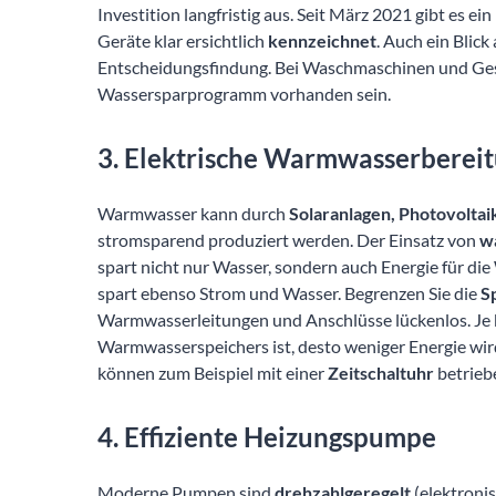
Investition langfristig aus. Seit März 2021 gibt es ei
Geräte klar ersichtlich
kennzeichnet
. Auch ein Blic
Entscheidungsfindung. Bei Waschmaschinen und Gesc
Wassersparprogramm vorhanden sein.
3. Elektrische Warmwasserbereit
Warmwasser kann durch
Solaranlagen, Photovolt
stromsparend produziert werden. Der Einsatz von
w
spart nicht nur Wasser, sondern auch Energie für d
spart ebenso Strom und Wasser. Begrenzen Sie die
S
Warmwasserleitungen und Anschlüsse lückenlos. Je 
Warmwasserspeichers ist, desto weniger Energie wird
können zum Beispiel mit einer
Zeitschaltuhr
betrieb
4. Effiziente Heizungspumpe
Moderne Pumpen sind
drehzahlgeregelt
(elektroni