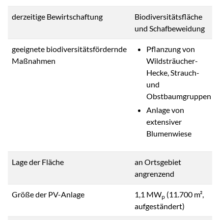
derzeitige Bewirtschaftung
Biodiversitätsfläche
und Schafbeweidung
geeignete biodiversitätsfördernde
Pflanzung von
Maßnahmen
Wildsträucher-
Hecke, Strauch-
und
Obstbaumgruppen
Anlage von
extensiver
Blumenwiese
Lage der Fläche
an Ortsgebiet
angrenzend
Größe der PV-Anlage
1,1 MW
(11.700 m²,
p
aufgeständert)