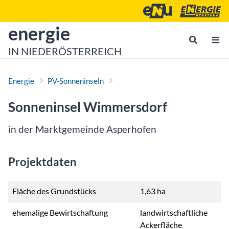
Zum Inhalt
Zum Hauptmenü
Energie- und Umweltagen
Energieberatu
zur Startseite von
energie
IN NIEDERÖSTERREICH
Energie
PV-Sonneninseln
Sonneninsel Wimmersdorf
in der Marktgemeinde Asperhofen
Projektdaten
Fläche des Grundstücks
1,63 ha
ehemalige Bewirtschaftung
landwirtschaftliche
Ackerfläche