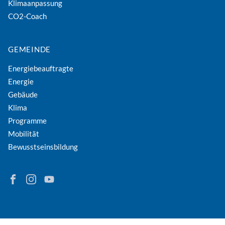
Klimaanpassung
CO2-Coach
GEMEINDE
Energiebeauftragte
Energie
Gebäude
Klima
Programme
Mobilität
Bewusstseinsbildung
Finden Sie Energie in Niederösterreich auf Facebook
Folgen Sie Energie in Niederösterreich auf Instagram
Besuchen Sie den YouTube-Kanal der eNu