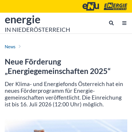
Zum Inhalt
Zum Hauptmenü
Energie- und Umweltagen
Energieberatu
zur Startseite von
energie
IN NIEDERÖSTERREICH
News
Neue Förderung
„Energiegemeinschaften 2025“
Der Klima- und Energiefonds Österreich hat ein
neues Förderprogramm für Energie­
gemeinschaften veröffentlicht. Die Einreichung
ist bis 16. Juli 2026 (12:00 Uhr) möglich.