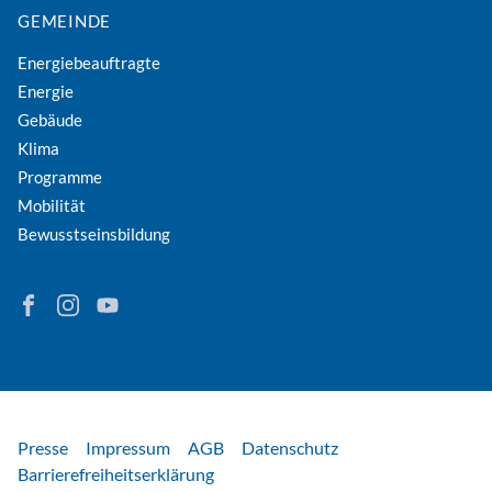
GEMEINDE
Energiebeauftragte
Energie
Gebäude
Klima
Programme
Mobilität
Bewusstseinsbildung
Finden Sie Energie in Niederösterreich auf Facebook
Folgen Sie Energie in Niederösterreich auf Instagram
Besuchen Sie den YouTube-Kanal der eNu
Rechtliches
Presse
Impressum
AGB
Datenschutz
Barrierefreiheitserklärung