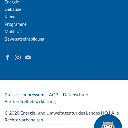
Energie
Gebäude
Klima
Programme
Mobilität
Bewusstseinsbildung
Finden Sie Energie in Niederösterreich auf Facebook
Folgen Sie Energie in Niederösterreich auf Instagram
Besuchen Sie den YouTube-Kanal der eNu
Rechtliches
Presse
Impressum
AGB
Datenschutz
Barrierefreiheitserklärung
© 2026 Energie- und Umweltagentur des Landes NÖ | Alle
Rechte vorbehalten