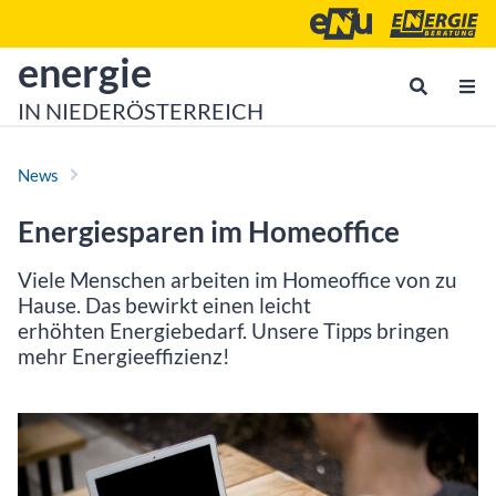
Zum Inhalt
Zum Hauptmenü
Energie- und Umweltagen
Energieberatu
zur Startseite von
energie
IN NIEDERÖSTERREICH
News
Energiesparen im Homeoffice
Viele Menschen arbeiten im Homeoffice von zu
Hause. Das bewirkt einen leicht
erhöhten Energiebedarf. Unsere Tipps bringen
mehr Energieeffizienz!