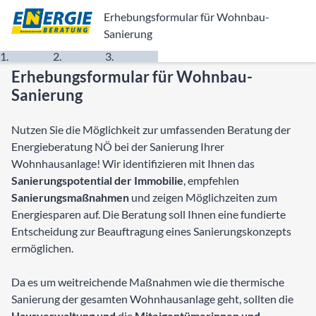
Erhebungsformular für Wohnbau-
Sanierung
Daten der
Heizung
Persönliche
Erhebungsformular für Wohnbau-
Wohnhausanlage
und Strom
Daten
Sanierung
Nutzen Sie die Möglichkeit zur umfassenden Beratung der
Energieberatung NÖ bei der Sanierung Ihrer
Wohnhausanlage! Wir identifizieren mit Ihnen das
Sanierungspotential der Immobilie
, empfehlen
Sanierungsmaßnahmen
und zeigen Möglichzeiten zum
Energiesparen auf. Die Beratung soll Ihnen eine fundierte
Entscheidung zur Beauftragung eines Sanierungskonzepts
ermöglichen.
Da es um weitreichende Maßnahmen wie die thermische
Sanierung der gesamten Wohnhausanlage geht, sollten die
Hausverwaltung und
die
Miteigentümerinnen und -