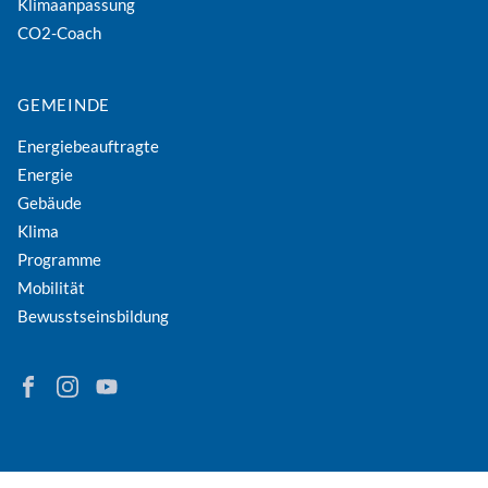
Klimaanpassung
CO2-Coach
GEMEINDE
Energiebeauftragte
Energie
Gebäude
Klima
Programme
Mobilität
Bewusstseinsbildung
Finden Sie Energie in Niederösterreich auf Facebook
Folgen Sie Energie in Niederösterreich auf Instagram
Besuchen Sie den YouTube-Kanal der eNu