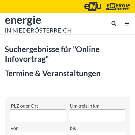
Zum Inhalt
Zum Hauptmenü
Energie- und Umweltagen
Energieberatu
zur Startseite von
energie
IN NIEDERÖSTERREICH
Suchergebnisse für "Online
Infovortrag"
Termine & Veranstaltungen
22 Veranstaltungen gefunden.
Filter überspringen
PLZ oder Ort
Umkreis in km
von
bis